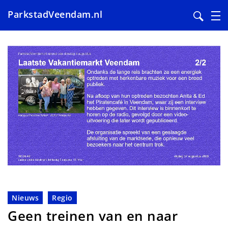
ParkstadVeendam.nl
Overslaan
en
naar
de
inhoud
gaan
Nieuws
Regio
Geen treinen van en naar