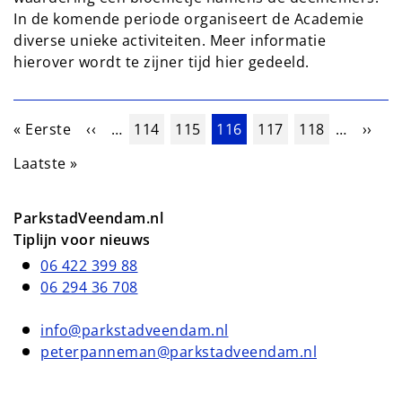
In de komende periode organiseert de Academie
diverse unieke activiteiten. Meer informatie
hierover wordt te zijner tijd hier gedeeld.
Paginering
Eerste pagina
Vorige pagina
Pagina
Pagina
Huidige pagina
Pagina
Pagina
Volge
« Eerste
‹‹
…
114
115
116
117
118
…
››
Laatste pagina
Laatste »
ParkstadVeendam.nl
Tiplijn voor nieuws
06 422 399 88
06 294 36 708
info@parkstadveendam.nl
peterpanneman@parkstadveendam.nl