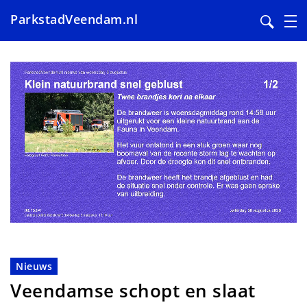
ParkstadVeendam.nl
Overslaan
en
naar
de
inhoud
gaan
Nieuws
Veendamse schopt en slaat