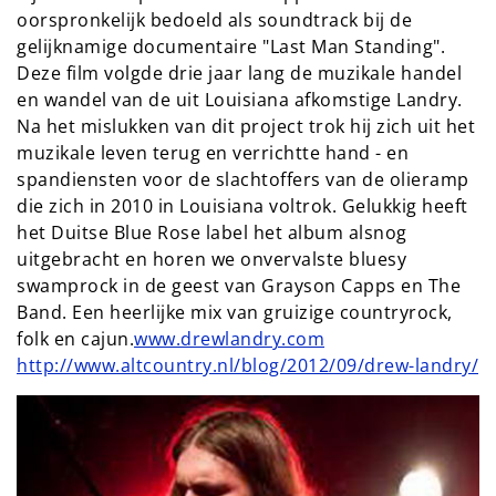
oorspronkelijk bedoeld als soundtrack bij de
gelijknamige documentaire "Last Man Standing".
Deze film volgde drie jaar lang de muzikale handel
en wandel van de uit Louisiana afkomstige Landry.
Na het mislukken van dit project trok hij zich uit het
muzikale leven terug en verrichtte hand - en
spandiensten voor de slachtoffers van de olieramp
die zich in 2010 in Louisiana voltrok. Gelukkig heeft
het Duitse Blue Rose label het album alsnog
uitgebracht en horen we onvervalste bluesy
swamprock in de geest van Grayson Capps en The
Band. Een heerlijke mix van gruizige countryrock,
folk en cajun.
www.drewlandry.com
http://www.altcountry.nl/blog/2012/09/drew-landry/