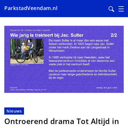
ParkstadVeendam.nl
Overslaan
en
naar
de
inhoud
gaan
Nieuws
Ontroerend drama Tot Altijd in