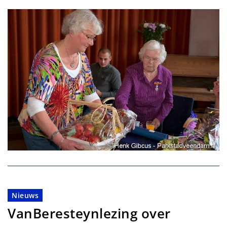
Nieuws
VanBeresteynlezing over