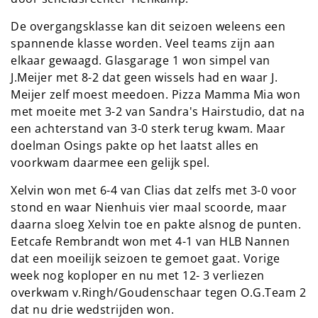
De overgangsklasse kan dit seizoen weleens een
spannende klasse worden. Veel teams zijn aan
elkaar gewaagd. Glasgarage 1 won simpel van
J.Meijer met 8-2 dat geen wissels had en waar J.
Meijer zelf moest meedoen. Pizza Mamma Mia won
met moeite met 3-2 van Sandra's Hairstudio, dat na
een achterstand van 3-0 sterk terug kwam. Maar
doelman Osings pakte op het laatst alles en
voorkwam daarmee een gelijk spel.
Xelvin won met 6-4 van Clias dat zelfs met 3-0 voor
stond en waar Nienhuis vier maal scoorde, maar
daarna sloeg Xelvin toe en pakte alsnog de punten.
Eetcafe Rembrandt won met 4-1 van HLB Nannen
dat een moeilijk seizoen te gemoet gaat. Vorige
week nog koploper en nu met 12- 3 verliezen
overkwam v.Ringh/Goudenschaar tegen O.G.Team 2
dat nu drie wedstrijden won.