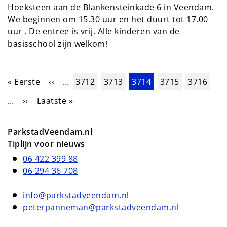
Hoeksteen aan de Blankensteinkade 6 in Veendam.
We beginnen om 15.30 uur en het duurt tot 17.00
uur . De entree is vrij. Alle kinderen van de
basisschool zijn welkom!
Paginering
Eerste pagina
Vorige pagina
Pagina
Pagina
Huidige pagina
Pagina
Pagina
« Eerste
‹‹
…
3712
3713
3714
3715
3716
Volgende pagina
Laatste pagina
…
››
Laatste »
ParkstadVeendam.nl
Tiplijn voor nieuws
06 422 399 88
06 294 36 708
info@parkstadveendam.nl
peterpanneman@parkstadveendam.nl