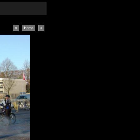
«
Home
»