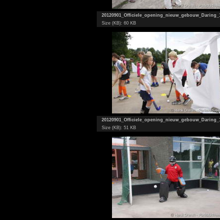
20120901_Officiele_opening_nieuw_gebouw_Daring_
Size (KB): 60 KB
20120901_Officiele_opening_nieuw_gebouw_Daring_
Size (KB): 51 KB