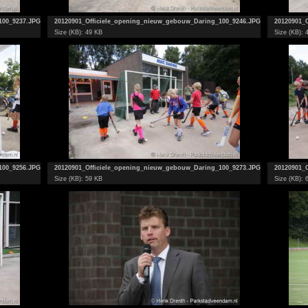
100_9237.JPG
20120901_Officiele_opening_nieuw_gebouw_Daring_100_9246.JPG
20120901_
Size (KB): 49 KB
Size (KB): 
100_9256.JPG
20120901_Officiele_opening_nieuw_gebouw_Daring_100_9273.JPG
20120901_
Size (KB): 59 KB
Size (KB): 