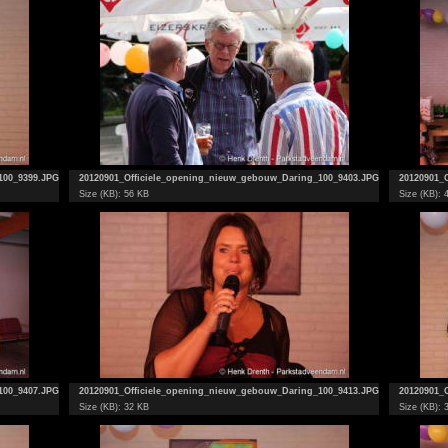
100_9399.JPG
20120901_Officiele_opening_nieuw_gebouw_Daring_100_9403.JPG
20120901_
Size (KB): 56 KB
Size (KB): 
100_9407.JPG
20120901_Officiele_opening_nieuw_gebouw_Daring_100_9413.JPG
20120901_
Size (KB): 32 KB
Size (KB): 