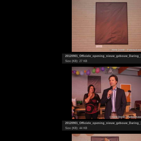
20120901_Officiele_opening_nieuw_gebouw_Daring_
Size (KB): 27 KB
20120901_Officiele_opening_nieuw_gebouw_Daring_
Size (KB): 44 KB