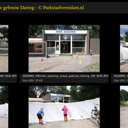
uw gebouw Daring - © Parkstadveendam.nl
100_9216.JPG
20120901_Officiele_opening_nieuw_gebouw_Daring_100_9219.JPG
20120901_
Size (KB): 55 KB
Size (KB): 