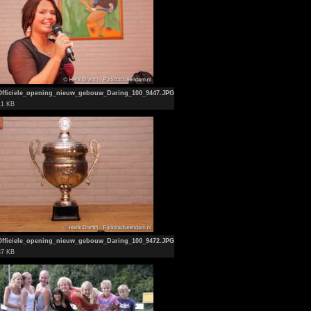
Officiele_opening_nieuw_gebouw_Daring_100_9447.JPG
41 KB
Officiele_opening_nieuw_gebouw_Daring_100_9472.JPG
37 KB