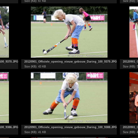
Size (KB): 67 KB
Size (KB): 
100_9370.JPG
20120901_Officiele_opening_nieuw_gebouw_Daring_100_9379.JPG
20120901_
Size (KB): 43 KB
Size (KB): 
100_9386.JPG
20120901_Officiele_opening_nieuw_gebouw_Daring_100_9388.JPG
20120901_
Size (KB): 41 KB
Size (KB): 