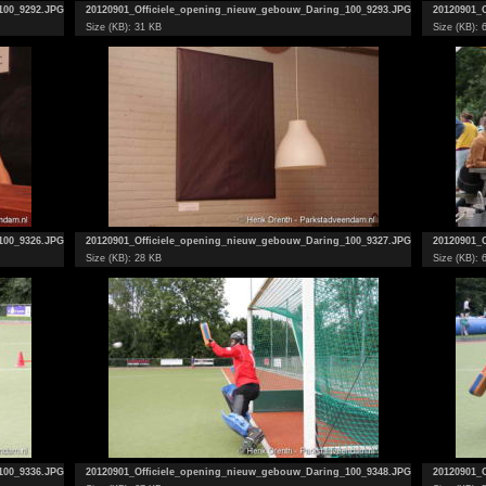
100_9292.JPG
20120901_Officiele_opening_nieuw_gebouw_Daring_100_9293.JPG
20120901_
Size (KB): 31 KB
Size (KB): 
100_9326.JPG
20120901_Officiele_opening_nieuw_gebouw_Daring_100_9327.JPG
20120901_
Size (KB): 28 KB
Size (KB): 
100_9336.JPG
20120901_Officiele_opening_nieuw_gebouw_Daring_100_9348.JPG
20120901_