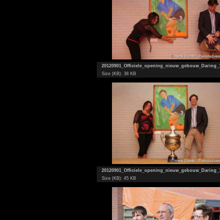
20120901_Officiele_opening_nieuw_gebouw_Daring_
Size (KB): 38 KB
20120901_Officiele_opening_nieuw_gebouw_Daring_
Size (KB): 45 KB