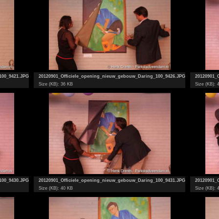
100_9421.JPG
20120901_Officiele_opening_nieuw_gebouw_Daring_100_9426.JPG
20120901_
Size (KB): 36 KB
Size (KB): 
100_9430.JPG
20120901_Officiele_opening_nieuw_gebouw_Daring_100_9431.JPG
20120901_
Size (KB): 40 KB
Size (KB): 