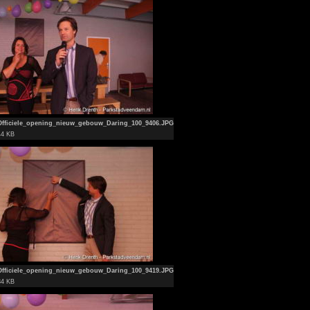
Officiele_opening_nieuw_gebouw_Daring_100_9406.JPG
44 KB
Officiele_opening_nieuw_gebouw_Daring_100_9419.JPG
34 KB