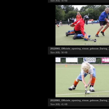
Size (KB): 50 KB
20120901_Officiele_opening_nieuw_gebouw_Daring_
Size (KB): 56 KB
20120901_Officiele_opening_nieuw_gebouw_Daring_
Size (KB): 41 KB