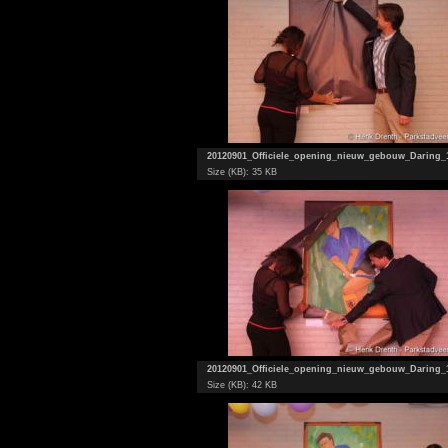
20120901_Officiele_opening_nieuw_gebouw_Daring_
Size (KB): 35 KB
20120901_Officiele_opening_nieuw_gebouw_Daring_
Size (KB): 42 KB