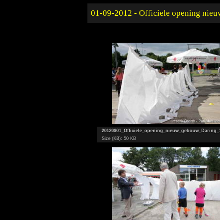
01-09-2012 - Officiele opening nie
20120901_Officiele_opening_nieuw_gebouw_Daring_
Size (KB): 50 KB