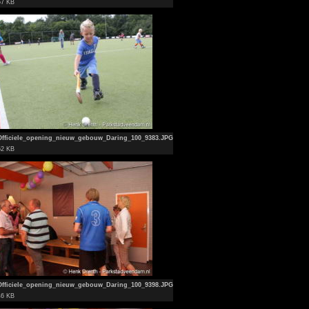
57 KB
Officiele_opening_nieuw_gebouw_Daring_100_9383.JPG
52 KB
Officiele_opening_nieuw_gebouw_Daring_100_9398.JPG
46 KB