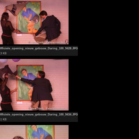
Officiele_opening_nieuw_gebouw_Daring_100_9428.JPG
43 KB
Officiele_opening_nieuw_gebouw_Daring_100_9434.JPG
41 KB