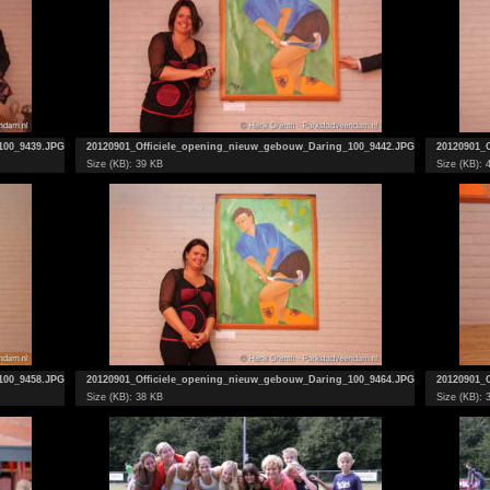
100_9439.JPG
20120901_Officiele_opening_nieuw_gebouw_Daring_100_9442.JPG
20120901_
Size (KB): 39 KB
Size (KB): 
100_9458.JPG
20120901_Officiele_opening_nieuw_gebouw_Daring_100_9464.JPG
20120901_
Size (KB): 38 KB
Size (KB): 