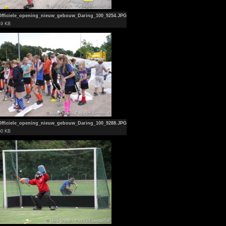
Officiele_opening_nieuw_gebouw_Daring_100_9254.JPG
49 KB
Officiele_opening_nieuw_gebouw_Daring_100_9288.JPG
60 KB