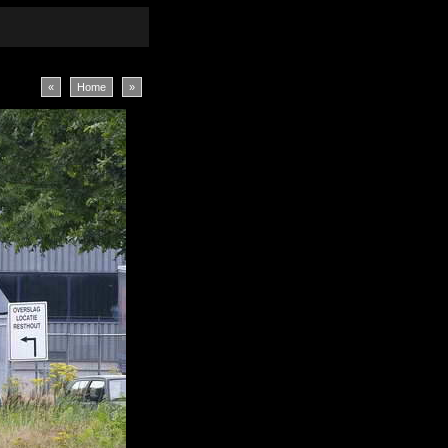
«
Home
»