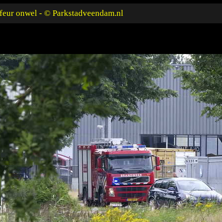
feur onwel - © Parkstadveendam.nl