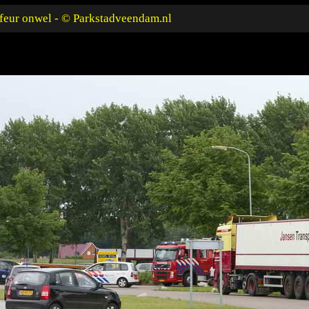
feur onwel - © Parkstadveendam.nl