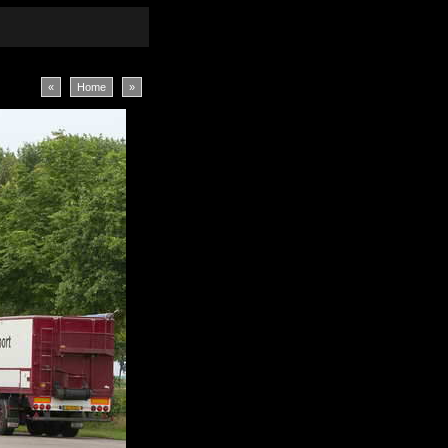
«
Home
»