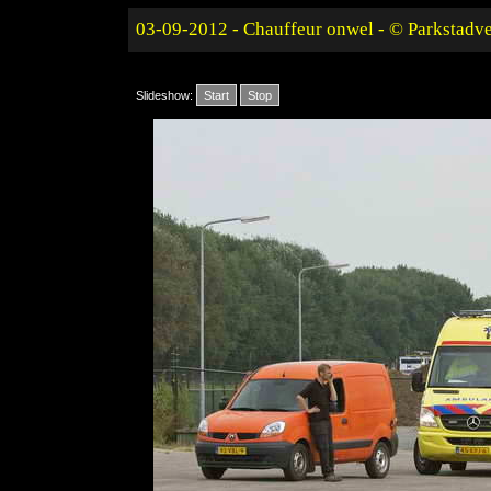
03-09-2012 - Chauffeur onwel - © Parkstadv
Slideshow:
Start
Stop