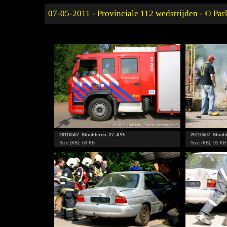
07-05-2011 - Provinciale 112 wedstrijden - © Pa
20110507_Slochteren_27.JPG
20110507_Sloch
Size (KB): 69 KB
Size (KB): 95 KB