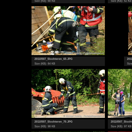
Size (KB): 68 KB
Size (KB): 62 KB
20110507_Slochteren_65.JPG
201
Size (KB): 84 KB
Size
20110507_Slochteren_70.JPG
20110507_Sloch
Size (KB): 98 KB
Size (KB): 97 KB