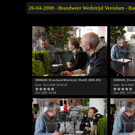
26-04-2008 - Brandweer Wedstrijd Veendam - Rad
20080426_BrandweerWedstrijd_WvdW_8008.JPG
20080426_Bran
Date: 26-4-2008 18:54:22
Date: 26-4-2008 
Size (KB): 94 KB
Size (KB): 103 K